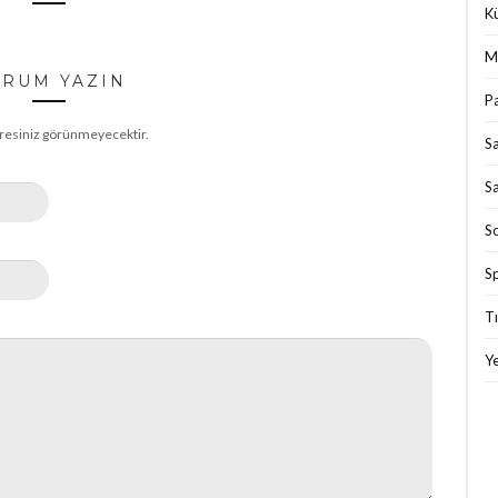
Kü
M
RUM YAZIN
P
resiniz görünmeyecektir.
S
Sa
S
S
T
Ye