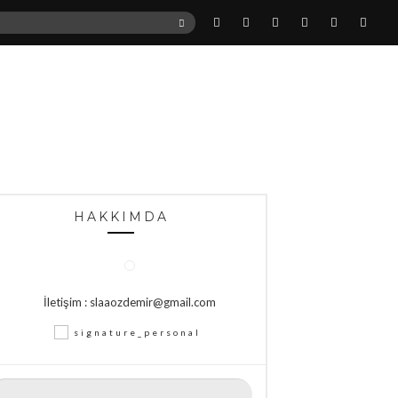
ARA
HAKKIMDA
İletişim : slaaozdemir@gmail.com
rama: