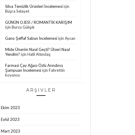
Silva Temizlik Ürünleri İncelemesi
için
Büşra Selayet
GÜNÜN OJESİ / ROMANTİK KARIŞIM
için
Burcu Gülışık
Gano Şeffaf Sabun İncelemesi
için
Aycan
Mide Ülserim Nasıl Geçti? Ülseri Nasıl
Yendim?
için
Halil Altındaş
Farmasi Çay Ağacı Özlü Arındırıcı
Şampuan İncelemesi
için
Fahrettin
koyuncu
Missha Ürünlerini Keşfedelim!
için
İlksen
ARŞIVLER
Aracı
Bioblas Saç Dökülmesine ve Yağlanmaya
Karşı Şampuan İncelemesi
için
Oğuzhan
Ekim 2023
Aktepe
Eylül 2023
Bade Natural Kuşburnu Çekirdeği Yağı
için
Papatya
Mart 2023