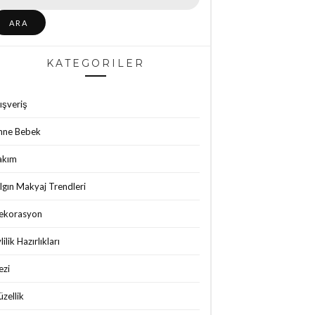
KATEGORILER
ışveriş
nne Bebek
akım
lgın Makyaj Trendleri
ekorasyon
lilik Hazırlıkları
ezi
zellik