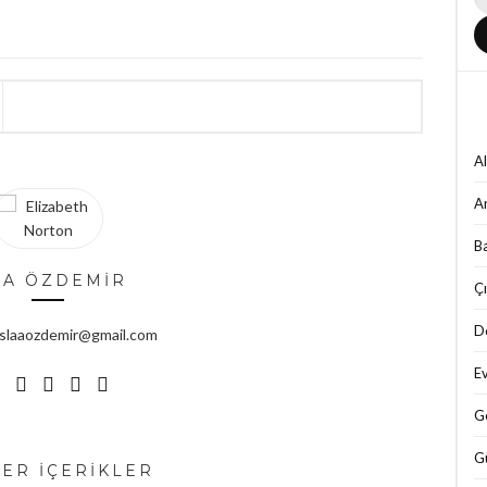
Al
A
B
LA ÖZDEMİR
Çı
D
 : slaaozdemir@gmail.com
Ev
G
Gü
ER İÇERİKLER