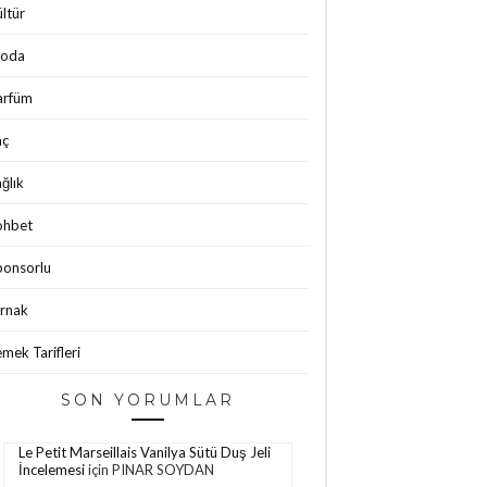
ltür
oda
arfüm
aç
ğlık
ohbet
ponsorlu
ırnak
mek Tarifleri
SON YORUMLAR
Le Petit Marseillais Vanilya Sütü Duş Jeli
İncelemesi
için
PINAR SOYDAN