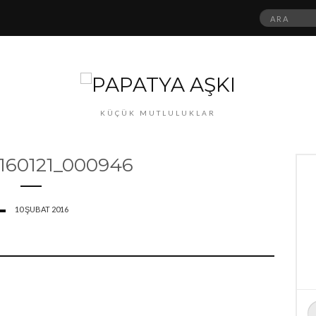
Ara:
KÜÇÜK MUTLULUKLAR
160121_000946
10 ŞUBAT 2016
A