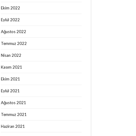
Philips Lumea Hakkında Son Görüşlerim
Ekim 2022
/ 8. Seans
için
Özge Nur Şahin
Eylül 2022
Ağustos 2022
Temmuz 2022
Nisan 2022
Kasım 2021
Ekim 2021
Eylül 2021
Ağustos 2021
Temmuz 2021
Haziran 2021