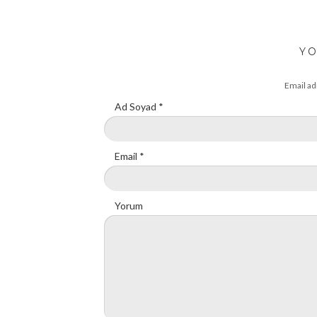
YO
Email ad
Ad Soyad
*
Email
*
Yorum