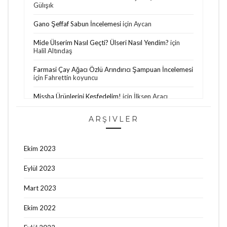
Gülışık
Gano Şeffaf Sabun İncelemesi
için
Aycan
Mide Ülserim Nasıl Geçti? Ülseri Nasıl Yendim?
için
Halil Altındaş
Farmasi Çay Ağacı Özlü Arındırıcı Şampuan İncelemesi
için
Fahrettin koyuncu
Missha Ürünlerini Keşfedelim!
için
İlksen Aracı
Bioblas Saç Dökülmesine ve Yağlanmaya Karşı
ARŞIVLER
Şampuan İncelemesi
için
Oğuzhan Aktepe
Bade Natural Kuşburnu Çekirdeği Yağı
için
Papatya
Ekim 2023
Philips Lumea Hakkında Son Görüşlerim / 8. Seans
için
Eylül 2023
Özge Nur Şahin
Mart 2023
Ekim 2022