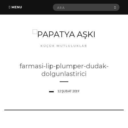
Ara:
ARA
MENU
KÜÇÜK MUTLULUKLAR
farmasi-lip-plumper-dudak-
dolgunlastirici
12 ŞUBAT 2019