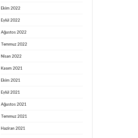
Philips Lumea Hakkında Son Görüşlerim
Ekim 2022
/ 8. Seans
için
Özge Nur Şahin
Eylül 2022
Ağustos 2022
Temmuz 2022
Nisan 2022
Kasım 2021
Ekim 2021
Eylül 2021
Ağustos 2021
Temmuz 2021
Haziran 2021