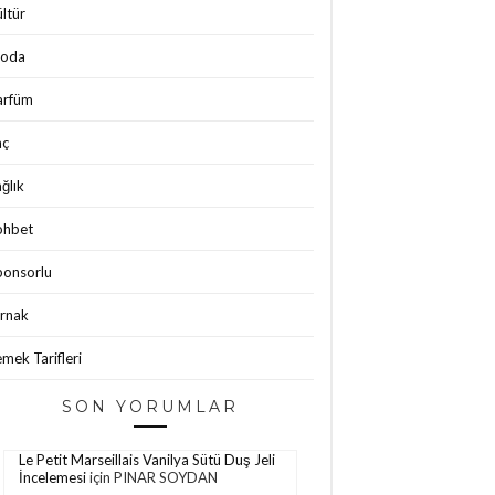
ltür
oda
arfüm
aç
ğlık
ohbet
ponsorlu
ırnak
mek Tarifleri
SON YORUMLAR
Le Petit Marseillais Vanilya Sütü Duş Jeli
İncelemesi
için
PINAR SOYDAN