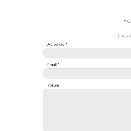
YO
Email ad
Ad Soyad
*
Email
*
Yorum