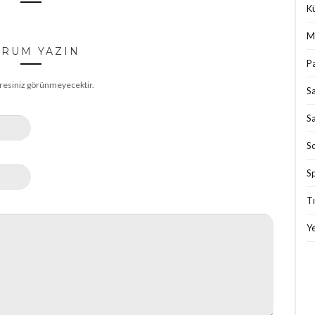
Kü
M
RUM YAZIN
P
resiniz görünmeyecektir.
S
Sa
S
S
T
Ye