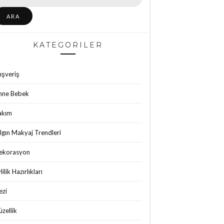
KATEGORILER
ışveriş
nne Bebek
akım
lgın Makyaj Trendleri
ekorasyon
lilik Hazırlıkları
ezi
zellik