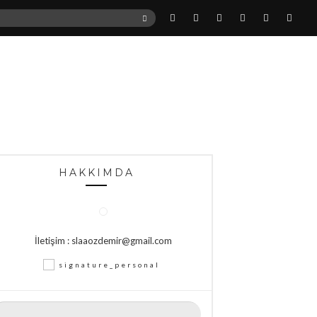
ARA
HAKKIMDA
İletişim : slaaozdemir@gmail.com
rama: