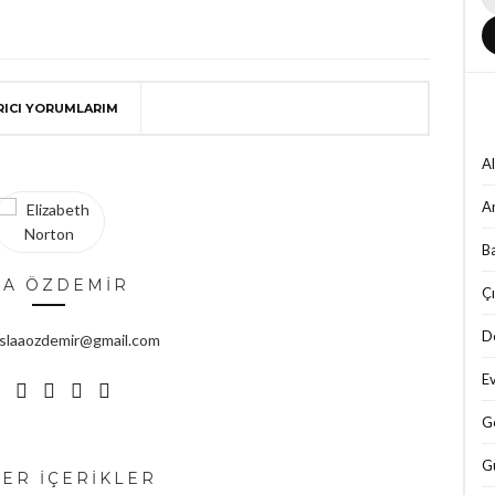
RICI YORUMLARIM
Al
A
B
LA ÖZDEMİR
Çı
D
 : slaaozdemir@gmail.com
Ev
G
Gü
ER İÇERİKLER