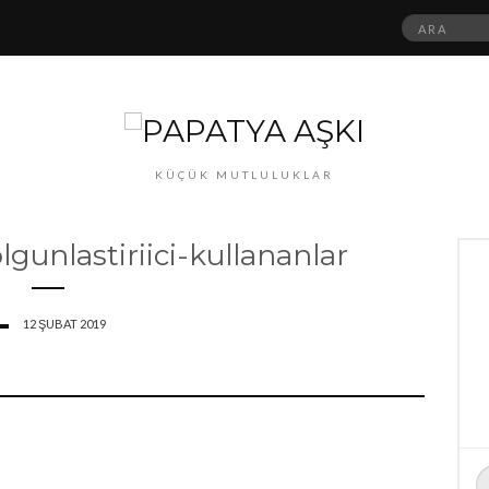
Ara:
KÜÇÜK MUTLULUKLAR
gunlastiriici-kullananlar
12 ŞUBAT 2019
A