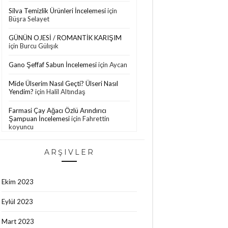
Silva Temizlik Ürünleri İncelemesi
için
Büşra Selayet
GÜNÜN OJESİ / ROMANTİK KARIŞIM
için
Burcu Gülışık
Gano Şeffaf Sabun İncelemesi
için
Aycan
Mide Ülserim Nasıl Geçti? Ülseri Nasıl
Yendim?
için
Halil Altındaş
Farmasi Çay Ağacı Özlü Arındırıcı
Şampuan İncelemesi
için
Fahrettin
koyuncu
Missha Ürünlerini Keşfedelim!
için
İlksen
ARŞIVLER
Aracı
Bioblas Saç Dökülmesine ve Yağlanmaya
Karşı Şampuan İncelemesi
için
Oğuzhan
Ekim 2023
Aktepe
Eylül 2023
Bade Natural Kuşburnu Çekirdeği Yağı
için
Papatya
Mart 2023