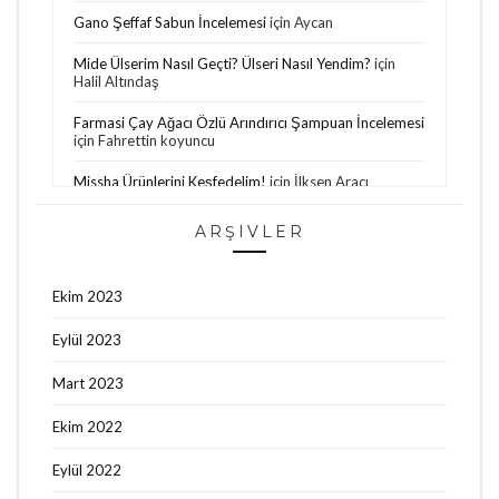
Gano Şeffaf Sabun İncelemesi
için
Aycan
Mide Ülserim Nasıl Geçti? Ülseri Nasıl Yendim?
için
Halil Altındaş
Farmasi Çay Ağacı Özlü Arındırıcı Şampuan İncelemesi
için
Fahrettin koyuncu
Missha Ürünlerini Keşfedelim!
için
İlksen Aracı
Bioblas Saç Dökülmesine ve Yağlanmaya Karşı
ARŞIVLER
Şampuan İncelemesi
için
Oğuzhan Aktepe
Bade Natural Kuşburnu Çekirdeği Yağı
için
Papatya
Ekim 2023
Philips Lumea Hakkında Son Görüşlerim / 8. Seans
için
Eylül 2023
Özge Nur Şahin
Mart 2023
Ekim 2022
Eylül 2022