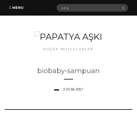
Ara:
ARA
MENU
KÜÇÜK MUTLULUKLAR
biobaby-sampuan
2 OCAK 2017